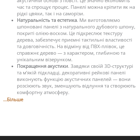
акустичній основі з повсті. Це значно економить
час та спрощує процес. Панелі можна кріпити як на
рідкі цвяхи, так і на саморізи.
Натуральність та естетика
. Ми виготовляємо
шпоновані панелі з натурального дубового шпону,
покриті олією-воском. Це підкреслює текстуру
дерева, забезпечує приємні тактильні властивості
та довговічність. На відміну від ПВХ-плівок, це
справжнє дерево — з характером, глибиною та
унікальним візерунком.
Покращення акустики
. Завдяки своїй 3D-структурі
та м’якій підкладці, декоративні рейкові панелі
виконують функцію акустичних панелей — вони
розсіюють звук, зменшують відлуння та створюють
комфортну атмосферу.
...Більше