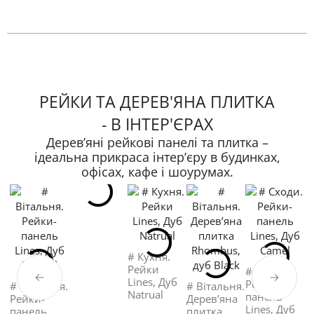
РЕЙКИ ТА ДЕРЕВ'ЯНА ПЛИТКА
- В ІНТЕР'ЄРАХ
Дерев’яні рейкові панелі та плитка –
ідеальна прикраса інтер’єру в будинках,
офісах, кафе і шоурумах.
# Кухня.
Рейки
# Сходи.
Lines, Дуб
Рейки-
# Вітальня.
# Вітальня.
#
Natrual
панель
Рейки-
Деревʼяна
в
Lines, Дуб
панель
плитка
Р