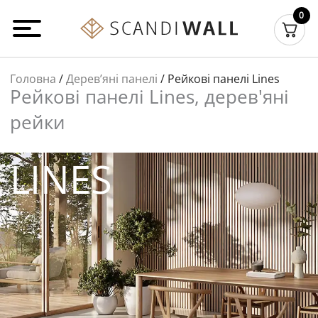
Перейти
0
до
вмісту
Головна
/
Деревʼяні панелі
/ Рейкові панелі Lines
Рейкові панелі Lines, дерев'яні
рейки
LINES