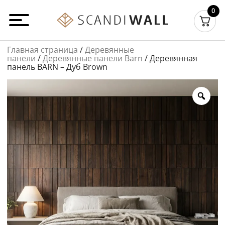
Перейти
0
к
содержимому
Главная страница
/
Деревянные
панели
/
Деревянные панели Barn
/ Деревянная
панель BARN – Дуб Brown