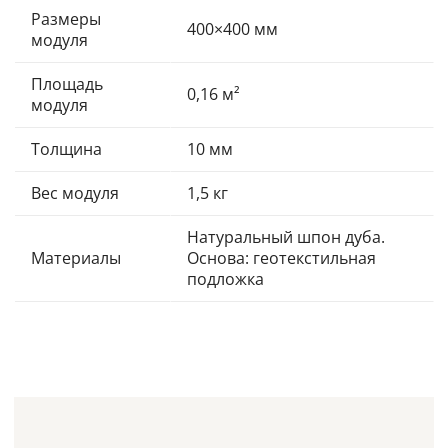
Размеры
400×400 мм
модуля
Площадь
0,16 м²
модуля
Толщина
10 мм
Вес модуля
1,5 кг
Натуральный шпон дуба.
Материалы
Основа: геотекстильная
подложка
Покрытие
Масло-воск Borma (Италия)
Производитель
ScandiWall (Украина)