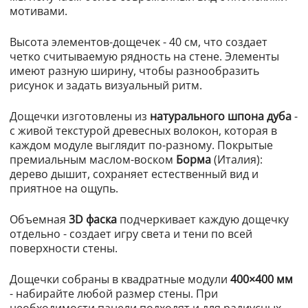
мотивами.
Высота элементов-дощечек - 40 см, что создает
четко считываемую рядность на стене. Элементы
имеют разную ширину, чтобы разнообразить
рисунок и задать визуальный ритм.
Дощечки изготовлены из
натурального шпона дуба
-
с живой текстурой древесных волокон, которая в
каждом модуле выглядит по-разному. Покрытые
премиальным маслом-воском
Борма
(Италия):
дерево дышит, сохраняет естественный вид и
приятное на ощупь.
Объемная
3D фаска
подчеркивает каждую дощечку
отдельно - создает игру света и тени по всей
поверхности стены.
Дощечки собраны в квадратные модули
400×400 мм
- набирайте любой размер стены. При
необходимости панели подходят и для радиусных