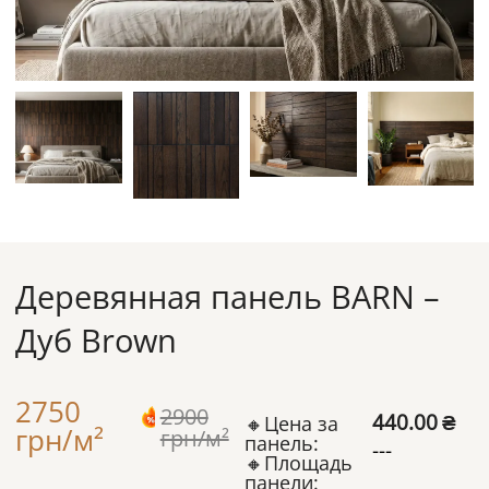
Деревянная панель BARN –
Дуб Brown
2750
2900
440.00
₴
🔸Цена за
грн/м²
грн/м²
панель:
---
🔸Площадь
панели: